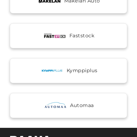
Mäkelän Auto
Faststock
Kymppiplus
Automaa